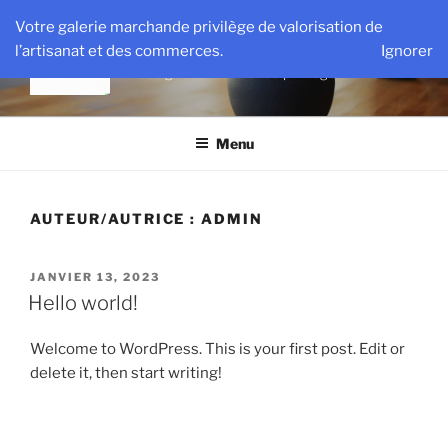
Aller
Votre galerie marchande privilège de valorisation de
au
HALL VIP
l’artisanat et des commerces.
Ignorer
contenu
Votre galerie marchande privilège
principal
Menu
AUTEUR/AUTRICE :
ADMIN
PUBLIÉ
JANVIER 13, 2023
LE
Hello world!
Welcome to WordPress. This is your first post. Edit or
delete it, then start writing!